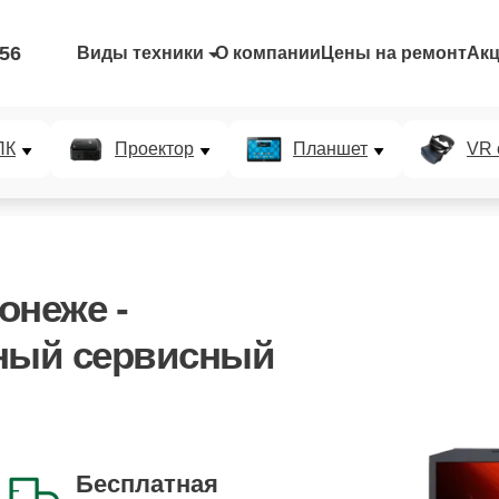
-56
Виды техники
О компании
Цены на ремонт
Ак
ПК
Проектор
Планшет
VR 
онеже -
ный сервисный
Бесплатная