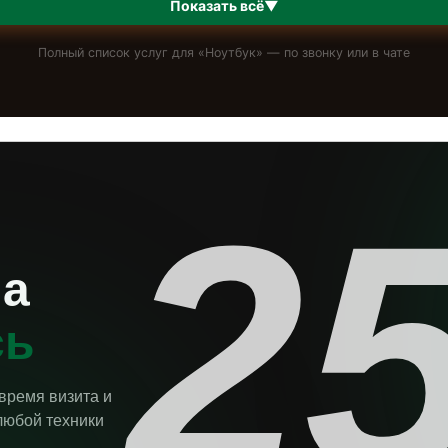
Показать всё
▼
Полный список услуг для «
Ноутбук
» — по звонку или в чате
2
на
сь
 время визита и
любой техники