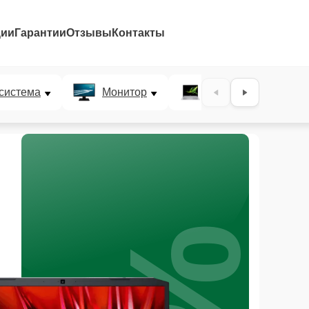
ции
Гарантии
Отзывы
Контакты
система
Монитор
Ультрабук